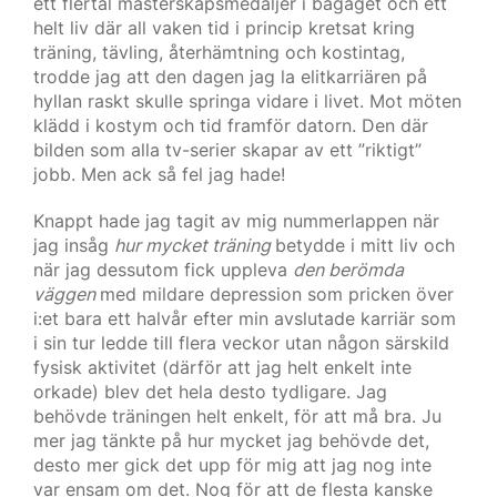
ett flertal mästerskapsmedaljer i bagaget och ett
helt liv där all vaken tid i princip kretsat kring
träning, tävling, återhämtning och kostintag,
trodde jag att den dagen jag la elitkarriären på
hyllan raskt skulle springa vidare i livet. Mot möten
klädd i kostym och tid framför datorn. Den där
bilden som alla tv-serier skapar av ett ”riktigt”
jobb. Men ack så fel jag hade!
Knappt hade jag tagit av mig nummerlappen när
jag insåg
hur mycket träning
betydde i mitt liv och
när jag dessutom fick uppleva
den berömda
väggen
med mildare depression som pricken över
i:et bara ett halvår efter min avslutade karriär som
i sin tur ledde till flera veckor utan någon särskild
fysisk aktivitet (därför att jag helt enkelt inte
orkade) blev det hela desto tydligare. Jag
behövde träningen helt enkelt, för att må bra. Ju
mer jag tänkte på hur mycket jag behövde det,
desto mer gick det upp för mig att jag nog inte
var ensam om det. Nog för att de flesta kanske