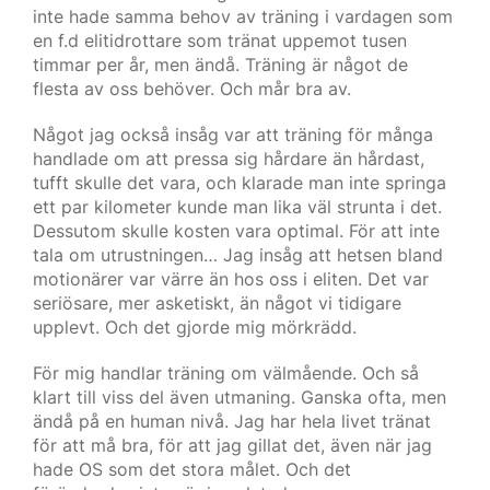
inte hade samma behov av träning i vardagen som
en f.d elitidrottare som tränat uppemot tusen
timmar per år, men ändå. Träning är något de
flesta av oss behöver. Och mår bra av.
Något jag också insåg var att träning för många
handlade om att pressa sig hårdare än hårdast,
tufft skulle det vara, och klarade man inte springa
ett par kilometer kunde man lika väl strunta i det.
Dessutom skulle kosten vara optimal. För att inte
tala om utrustningen… Jag insåg att hetsen bland
motionärer var värre än hos oss i eliten. Det var
seriösare, mer asketiskt, än något vi tidigare
upplevt. Och det gjorde mig mörkrädd.
För mig handlar träning om välmående. Och så
klart till viss del även utmaning. Ganska ofta, men
ändå på en human nivå. Jag har hela livet tränat
för att må bra, för att jag gillat det, även när jag
hade OS som det stora målet. Och det