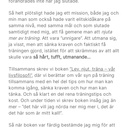
förändrades inte när jag slutade.
Så helt plötsligt hade jag ett mission, både jag och
min man som också hade varit elitskidåkare på
samma nivå, med samma mål och som slutade
samtidigt med mig, att få gemene man att
njuta
mer av träning
. Att vara ”unnigare”. Att utmana sig,
ja visst, men att sänka kraven och faktiskt få
träningen gjord, istället för att skrämmas av att allt
skulle vara
så hårt, tufft, utmanande…
Tillsammans skrev vi boken
”Lev, njut, träna – vår
livsfilosofi”
, där vi berättar om vår syn på träning
tillsammans med en hel del tips om hur man kan
komma igång, sänka kraven och hur man kan
tänka. Och så klart en del rena träningstips och
kost. Och under tiden vi skrev boken insåg jag än
mer – ”det här vill jag nörda ner mig mer i, det är
det här som är mitt kall!”.
Så när boken var färdig bestämde jag mig för att