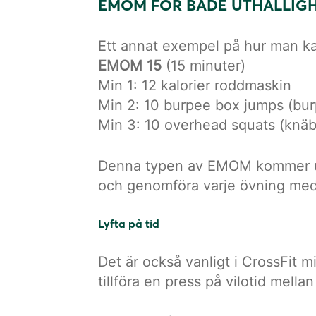
EMOM FÖR BÅDE UTHÅLLIG
Ett annat exempel på hur man kan 
EMOM 15
(15 minuter)
Min 1: 12 kalorier roddmaskin
Min 2: 10 burpee box jumps (burp
Min 3: 10 overhead squats (knäb
Denna typen av EMOM kommer utma
och genomföra varje övning med 
Lyfta på tid
Det är också vanligt i CrossFit mil
tillföra en press på vilotid mellan