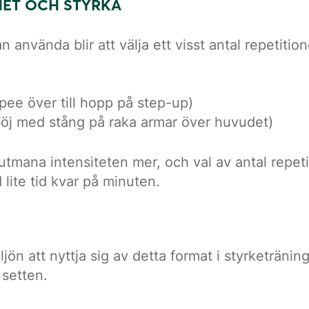
HET OCH STYRKA
använda blir att välja ett visst antal repetition
ee över till hopp på step-up)
öj med stång på raka armar över huvudet)
na intensiteten mer, och val av antal repetitio
lite tid kvar på minuten.
jön att nyttja sig av detta format i styrketräninge
 setten.