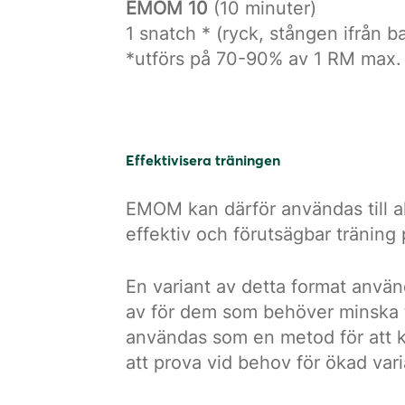
EMOM 10
(10 minuter)
1 snatch * (ryck, stången ifrån b
*utförs på 70-90% av 1 RM max.
Effektivisera träningen
EMOM kan därför användas till all
effektiv och förutsägbar träning
En variant av detta format använd
av för dem som behöver minska t
användas som en metod för att ko
att prova vid behov för ökad var