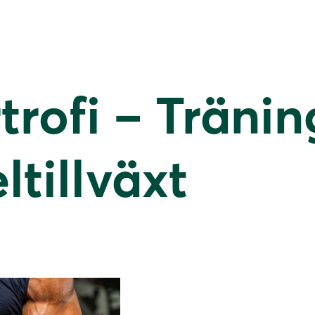
rofi – Tränin
ltillväxt