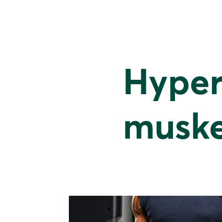
Hypert
muske