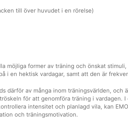
acken till över huvudet i en rörelse)
a möjliga former av träning och önskat stimuli,
 på i en hektisk vardagar, samt att den är frekv
s därför av många inom träningsvärlden, och är e
röskeln för att genomföra träning i vardagen. I
ntrollera intensitet och planlagd vila, kan EM
iation och träningsmotivation.