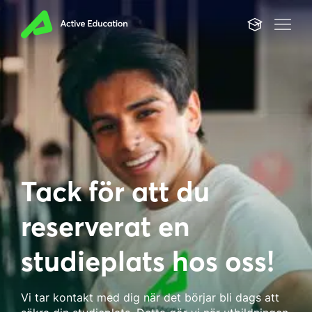
Tack för att du
reserverat en
studieplats hos oss!
Vi tar kontakt med dig när det börjar bli dags att